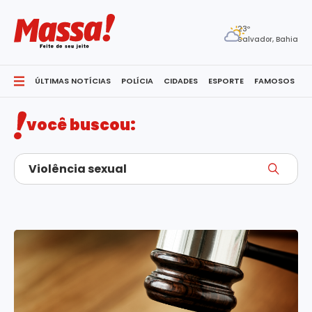
23º
Salvador, Bahia
ÚLTIMAS NOTÍCIAS
POLÍCIA
CIDADES
ESPORTE
FAMOSOS
S
você buscou: