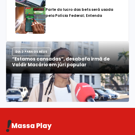
Parte do lucro das bets será usada
pela Polícia Federal; Entenda
DIA D PARA OS RÉUS
“Estamos cansadas”, desabafa irmã de
Valdir Macário em júri popular
Massa Play