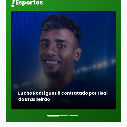
Esportes
Lucho Rodríguez é contratado por rival
B
do Brasileirão
e