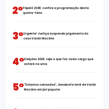
2°
Flipelô 2026: confira a programação desta
quinta-feira
3°
Urgente! Justiça suspende julgamento do
caso Valdir Macário
4°
Eleições 2026: veja o que faz cada cargo que
estará na urna
5°
“Estamos cansadas”, desabafa irmã de Valdir
Macário em júri popular