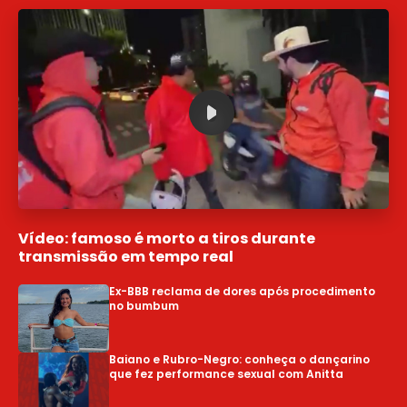
Vídeo: famoso é morto a tiros durante
transmissão em tempo real
Ex-BBB reclama de dores após procedimento
Vídeo: caminhão atinge muro de grande
Extorsão do CV contra comerciantes vira alvo
no bumbum
mercado em Mussuruganga
de operação em Salvador
Baiano e Rubro-Negro: conheça o dançarino
Vídeo: Rihanna e A$AP Rocky chocam a web
Quem é Junho Chu? Cantor sul-coreano é
que fez performance sexual com Anitta
com dança sensual
atração da Festa de Santa Dulce