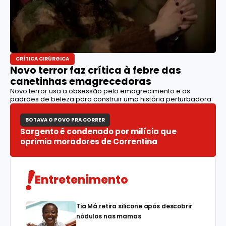
CRÍTICA CIRÚRGICA
Novo terror faz crítica à febre das
canetinhas emagrecedoras
Novo terror usa a obsessão pelo emagrecimento e os
padrões de beleza para construir uma história perturbadora
BOTAVA O POVO PRA CORRER
Sargento é condenado por milícia que
oprimia moradores de Correntina
Entretenimento
Tia Má retira silicone após descobrir
nódulos nas mamas