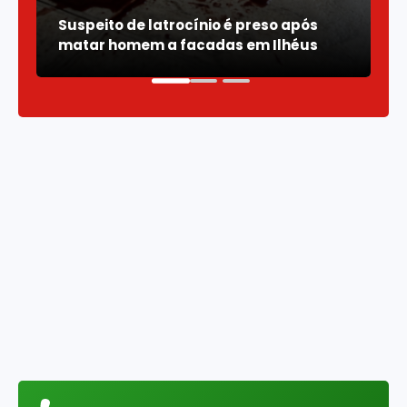
Suspeito de latrocínio é preso após
Z
matar homem a facadas em Ilhéus
B