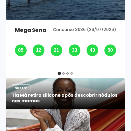
Mega Sena
Concurso 3036 (26/07/2026)
05
12
21
33
43
50
SUSTO!
Tia Má retira silicone após descobrir nódulos
nas mamas