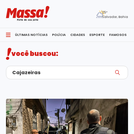
25º
Salvador, Bahia
ÚLTIMAS NOTÍCIAS
POLÍCIA
CIDADES
ESPORTE
FAMOSOS
S
você buscou: