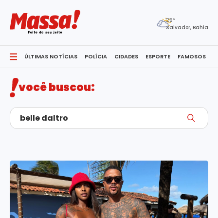
25º
Salvador, Bahia
ÚLTIMAS NOTÍCIAS
POLÍCIA
CIDADES
ESPORTE
FAMOSOS
S
você buscou: