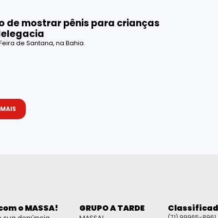
 de mostrar pênis para crianças
delegacia
Feira de Santana, na Bahia
 MAIS
 com o MASSA!
GRUPO A TARDE
Classifica
(71) 99965-8961