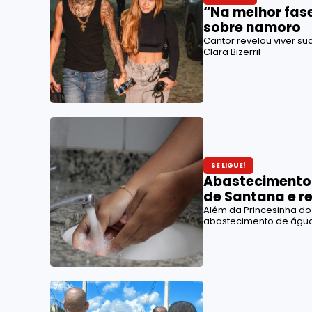
“Na melhor fase
sobre namoro
Cantor revelou viver su
Clara Bizerril
SE LIGUE!
Abastecimento 
de Santana e r
Além da Princesinha do 
abastecimento de água