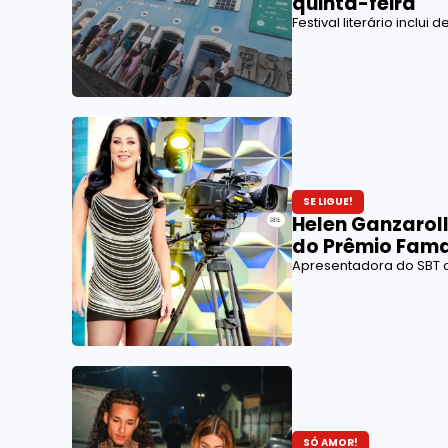
quinta-feira
Festival literário inclui
SE LIGUE!
Helen Ganzaroll
do Prêmio Fama
Apresentadora do SBT 
SÓ AMOR!