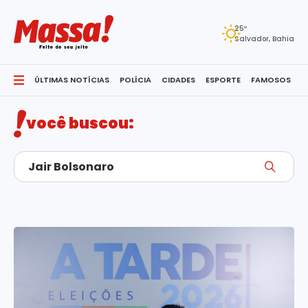
25º
Salvador, Bahia
Jair Bolsonaro
ÚLTIMAS NOTÍCIAS
POLÍCIA
CIDADES
ESPORTE
FAMOSOS
S
você buscou: