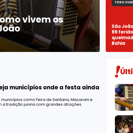
TODO CUID
como vivem os
 João
São Joã
99 ferido
queimad
Bahia
Últ
eja municípios onde a festa ainda
 municípios como Feira de Santana, Macarani e
m a tradição junina com grandes atrações