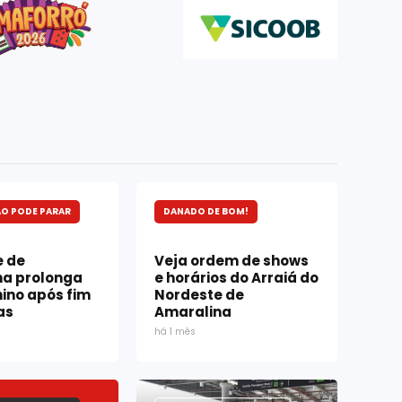
O PODE PARAR
DANADO DE BOM!
e de
Veja ordem de shows
na prolonga
e horários do Arraiá do
nino após fim
Nordeste de
as
Amaralina
há 1 mês