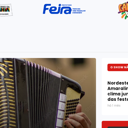
O SHOW NÃ
Nordest
Amarali
clima ju
das fest
há 1 mês