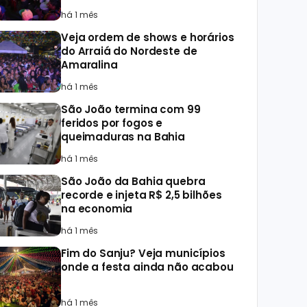
há 1 mês
Veja ordem de shows e horários
do Arraiá do Nordeste de
Amaralina
há 1 mês
São João termina com 99
feridos por fogos e
queimaduras na Bahia
há 1 mês
São João da Bahia quebra
recorde e injeta R$ 2,5 bilhões
na economia
há 1 mês
Fim do Sanju? Veja municípios
onde a festa ainda não acabou
há 1 mês