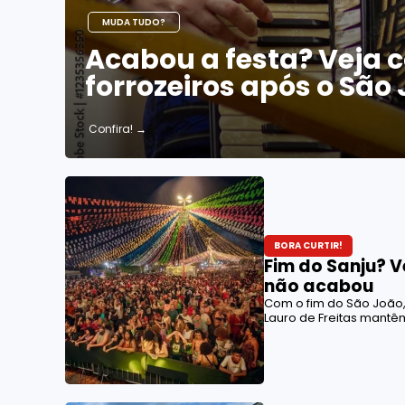
MUDA TUDO?
Acabou a festa? Veja 
forrozeiros após o São
Confira!
→
BORA CURTIR!
Fim do Sanju? V
não acabou
Com o fim do São João,
Lauro de Freitas mantê