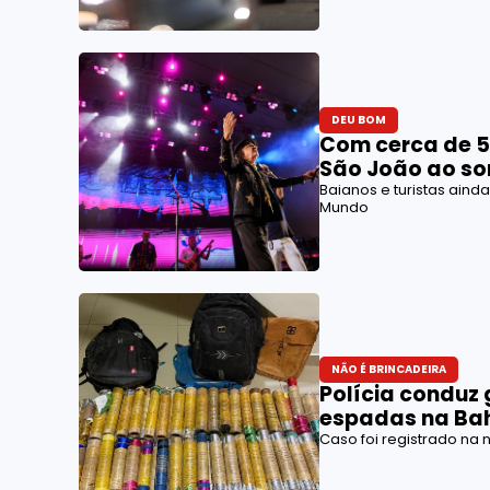
DEU BOM
Com cerca de 5
São João ao so
Baianos e turistas ain
Mundo
NÃO É BRINCADEIRA
Polícia conduz
espadas na Ba
Caso foi registrado na n