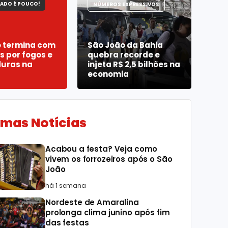
ADO É POUCO!
NÚMEROS EXPRESSIVOS
o termina com
São João da Bahia
s por fogos e
quebra recorde e
uras na
injeta R$ 2,5 bilhões na
economia
imas Notícias
Acabou a festa? Veja como
vivem os forrozeiros após o São
João
há 1 semana
Nordeste de Amaralina
prolonga clima junino após fim
das festas