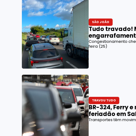
SÃO JOÃO
Tudo travado! 
engarrafament
Congestionamento chego
feira (25)
TRAVOU TUDO
BR-324, Ferry e
feriadão em Sa
Transportes têm movim