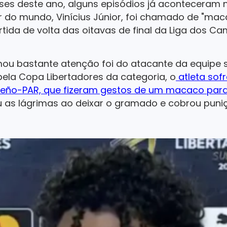
ses deste ano, alguns episódios já aconteceram 
 do mundo, Vinícius Júnior, foi chamado de "mac
artida de volta das oitavas de final da Liga dos C
ou bastante atenção foi do atacante da equipe 
 pela Copa Libertadores da categoria, o
atleta sofr
teño-PAR, que fizeram gestos de um macaco par
 as lágrimas ao deixar o gramado e cobrou puniç