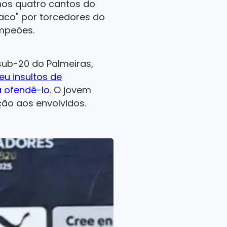
nos quatro cantos do
aco" por torcedores do
ampeões.
sub-20 do Palmeiras,
eu insultos de
a ofendê-lo
. O jovem
ão aos envolvidos.