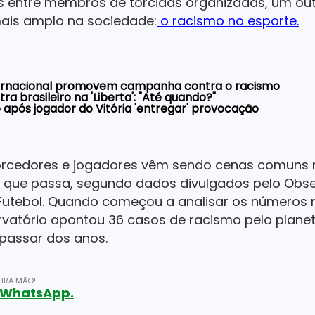
as entre membros de torcidas organizadas, um ou
ais amplo na sociedade:
o racismo no esporte.
nternacional promovem campanha contra o racismo
tra brasileiro na 'Liberta': "Até quando?"
 após jogador do Vitória 'entregar' provocação
 torcedores e jogadores vêm sendo cenas comuns 
que passa, segundo dados divulgados pelo Obse
Futebol.
Quando começou a analisar os números n
ervatório apontou 36 casos de racismo pelo plane
assar dos anos.
IRA MÃO!
o WhatsApp.