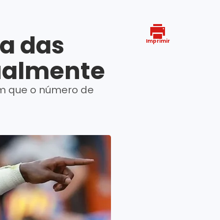
ra das
Imprimir
ualmente
am que o número de