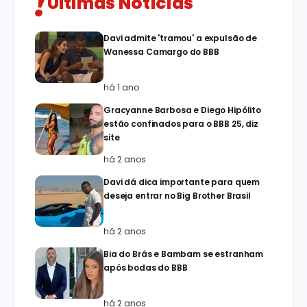
Últimas Notícias
Davi admite 'tramou' a expulsão de
Wanessa Camargo do BBB
há 1 ano
Gracyanne Barbosa e Diego Hipólito
estão confinados para o BBB 25, diz
site
há 2 anos
Davi dá dica importante para quem
deseja entrar no Big Brother Brasil
há 2 anos
Bia do Brás e Bambam se estranham
após bodas do BBB
há 2 anos