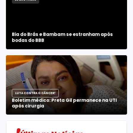
Bia do Brás e Bambam se estranham após
bodas do BBB
LUTA CONTRA O CÂNCER!
Boletim médico: Preta Gil permanece na UTI
após cirurgia