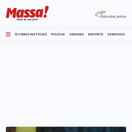
24º
Salvador, Bahia
ÚLTIMAS NOTÍCIAS
POLÍCIA
CIDADES
ESPORTE
FAMOSOS
S