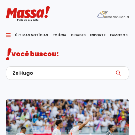
26º
Salvador, Bahia
ÚLTIMAS NOTÍCIAS
POLÍCIA
CIDADES
ESPORTE
FAMOSOS
S
você buscou: