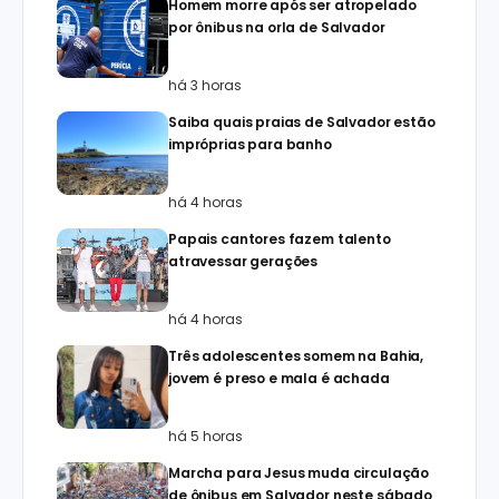
Homem morre após ser atropelado
por ônibus na orla de Salvador
há 3 horas
Saiba quais praias de Salvador estão
impróprias para banho
há 4 horas
Papais cantores fazem talento
atravessar gerações
há 4 horas
Três adolescentes somem na Bahia,
jovem é preso e mala é achada
há 5 horas
Marcha para Jesus muda circulação
de ônibus em Salvador neste sábado