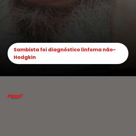
Sambista foi diagnóstico linfoma não-
Hodgkin