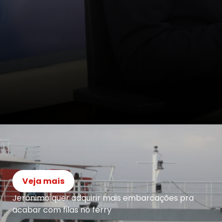
Veja mais
Jerônimo quer adquirir mais embarcações pra
acabar com filas no ferry