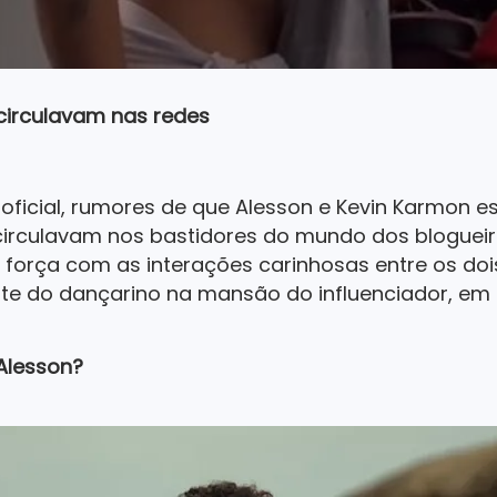
circulavam nas redes
ficial, rumores de que Alesson e Kevin Karmon e
circulavam nos bastidores do mundo dos blogueir
orça com as interações carinhosas entre os dois
e do dançarino na mansão do influenciador, em 
Alesson?