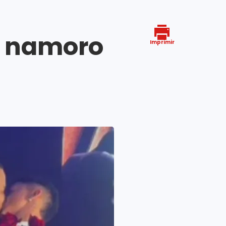
m namoro
Imprimir