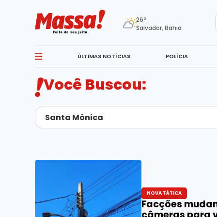
26º
Salvador, Bahia
ÚLTIMAS NOTÍCIAS
POLÍCIA
Você Buscou:
NOVA TÁTICA
Facções mudam
câmeras para vi