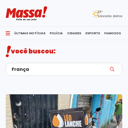
25º
Salvador, Bahia
França
ÚLTIMAS NOTÍCIAS
POLÍCIA
CIDADES
ESPORTE
FAMOSOS
S
você buscou: