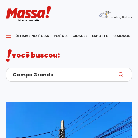
25º
Salvador, Bahia
ÚLTIMAS NOTÍCIAS
POLÍCIA
CIDADES
ESPORTE
FAMOSOS
S
você buscou: