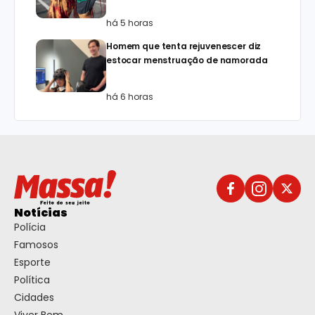
há 5 horas
Homem que tenta rejuvenescer diz
estocar menstruação de namorada
há 6 horas
Notícias
Polícia
Famosos
Esporte
Política
Cidades
Viver Bem