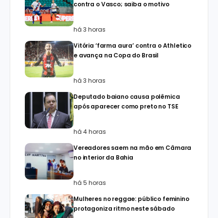
contra o Vasco; saiba o motivo
há 3 horas
Vitória ‘farma aura’ contra o Athletico
e avança na Copa do Brasil
há 3 horas
Deputado baiano causa polêmica
após aparecer como preto no TSE
há 4 horas
Vereadores saem na mão em Câmara
no interior da Bahia
há 5 horas
Mulheres no reggae: público feminino
protagoniza ritmo neste sábado