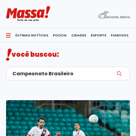
25º
Salvador, Bahia
ÚLTIMAS NOTÍCIAS
POLÍCIA
CIDADES
ESPORTE
FAMOSOS
S
você buscou: