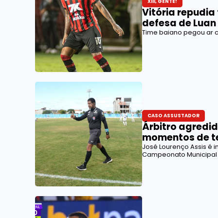
XIII, GENTE!
Vitória repudia 
defesa de Luan
Time baiano pegou ar c
CASO ASSUSTADOR
Árbitro agredi
momentos de t
José Lourenço Assis é i
Campeonato Municipal 