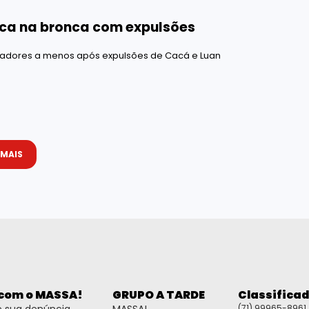
fica na bronca com expulsões
ogadores a menos após expulsões de Cacá e Luan
 MAIS
 com o MASSA!
GRUPO A TARDE
Classifica
(71) 99965-8961