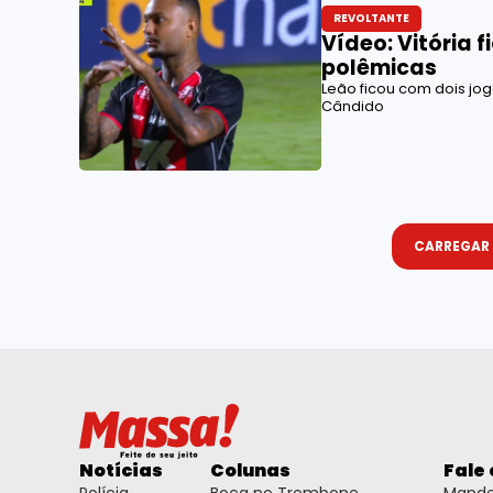
REVOLTANTE
Vídeo: Vitória 
polêmicas
Leão ficou com dois j
Cândido
CARREGAR
Notícias
Colunas
Fale