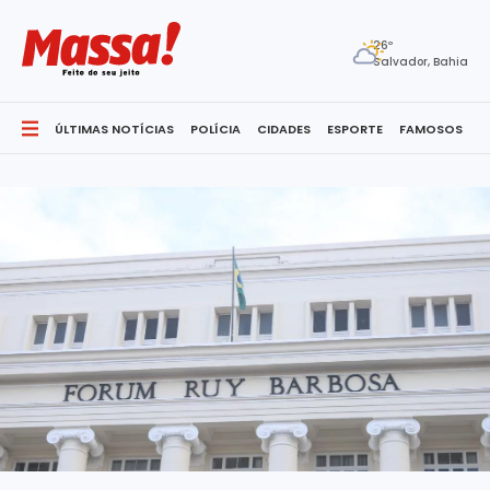
26º
Salvador, Bahia
ÚLTIMAS NOTÍCIAS
POLÍCIA
CIDADES
ESPORTE
FAMOSOS
S