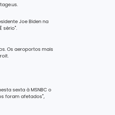
tage.us.
sidente Joe Biden na
 sério".
dos. Os aeroportos mais
oit.
 nesta sexta à MSNBC o
eos foram afetados",