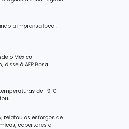
ndo a imprensa local.
esde o México
o, disse à AFP Rosa
m temperaturas de -9ºC
tou.
y, relatou os esforços de
micas, cobertores e