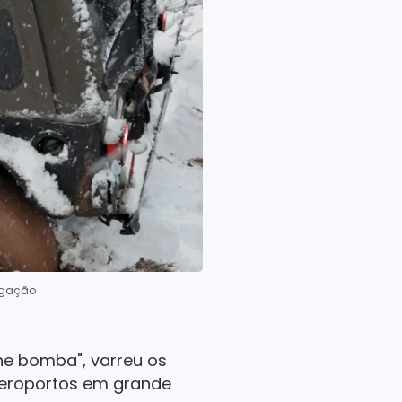
lgação
ne bomba", varreu os
aeroportos em grande