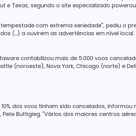
cut e Texas, segundo o site especializado powerou
a tempestade com extrema seriedade", pediu o pre
odos (...) a ouvirem as advertências em nível local. É
ghtaware contabilizou mais de 5.000 voos cancela
ttle (noroeste), Nova York, Chicago (norte) e Detr
e 10% dos voos tinham sido cancelados, informou
, Pete Buttigieg. "Vários dos maiores centros aér