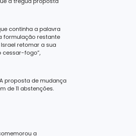
ue a trégua proposta
que continha a palavra
a formulação restante
 Israel retomar a sua
 cessar-fogo”,
s. A proposta de mudança
ém de 11 abstenções.
, comemorou a