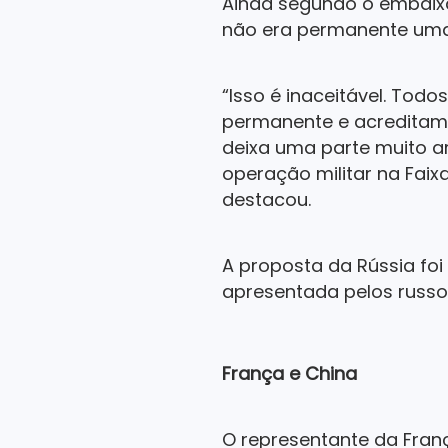
Ainda segundo o embaix
não era permanente uma 
“Isso é inaceitável. Tod
permanente e acreditamo
deixa uma parte muito am
operação militar na Fai
destacou.
A proposta da Rússia foi
apresentada pelos russos
França e China
O representante da Fran