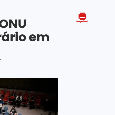
 ONU
Imprimir
rário em
m