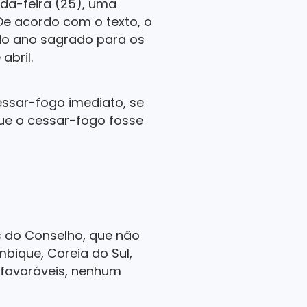
da-feira (25), uma
De acordo com o texto, o
do ano sagrado para os
bril.
ssar-fogo imediato, se
ue o cessar-fogo fosse
 do Conselho, que não
mbique, Coreia do Sul,
s favoráveis, nenhum