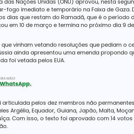
 das Nações Unidas (ONU) aprovou, nesta segun
r-fogo imediato e temporário na Faixa de Gaza. 
os dias que restam do Ramadã, que é o período 
 em 10 de março e termina no próximo dia 9 de a
, que vinham vetando resoluções que pediam o ce
Rússia ainda apresentou uma emenda propondo q
a foi vetada pelos EUA.
IRA MÃO!
o WhatsApp.
i articulada pelos dez membros não permanentes
eles Argélia, Equador, Guiana, Japão, Malta, Moça
Suíça. Com isso, o texto foi aprovado com 14 voto
ão.