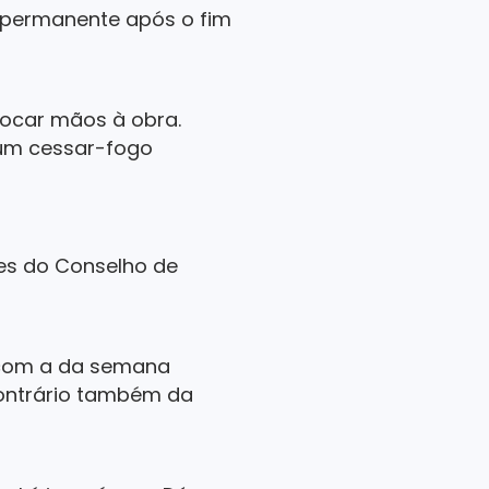
 permanente após o fim
locar mãos à obra.
 um cessar-fogo
es do Conselho de
e com a da semana
contrário também da