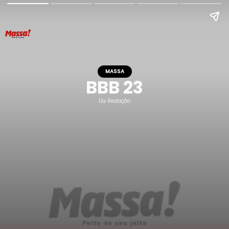
MASSA
BBB 23
Da Redação