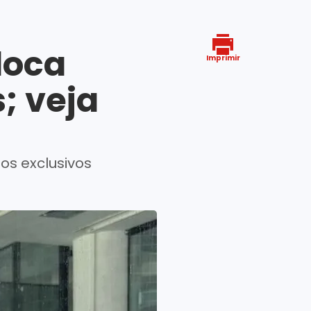
loca
Imprimir
; veja
os exclusivos