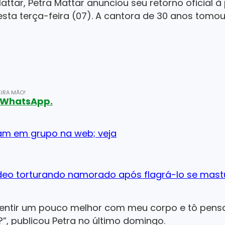
Mattar, Petra Mattar anunciou seu retorno oficial
nesta terça-feira (07). A cantora de 30 anos tomo
IRA MÃO!
o WhatsApp.
izam em grupo na web; veja
vídeo torturando namorado após flagrá-lo se mas
 sentir um pouco melhor com meu corpo e tô pensa
, publicou Petra no último domingo.