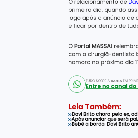
O relacionamento de
Dav
primeiro dia, quando as
logo após o anúncio de
e ficar por dentro de tud
O
Portal MASSA!
relembro
com a cirurgiã-dentista 
namoro no próximo dia 1
TUDO SOBRE A
BAHIA
EM PRIME
Entre no canal d
Leia Também:
Davi Brito chora pela ex, a
Após anunciar que será pai
Bebê a bordo: Davi Brito an