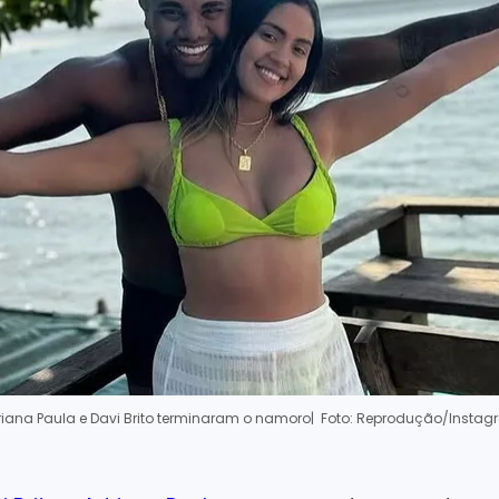
iana Paula e Davi Brito terminaram o namoro
| Foto: Reprodução/Insta