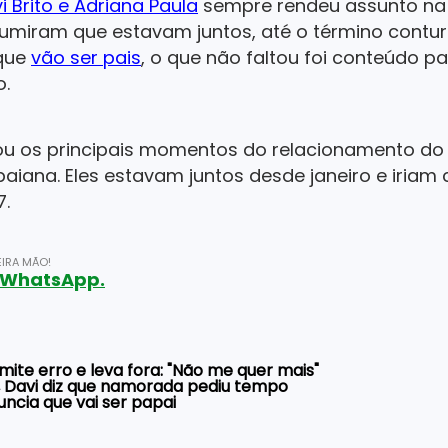
i Brito e Adriana Paula
sempre rendeu assunto na i
sumiram que estavam juntos, até o término cont
 que
vão ser pais
, o que não faltou foi conteúdo pa
o.
u os principais momentos do relacionamento d
baiana. Eles estavam juntos desde janeiro e iriam
7.
IRA MÃO!
o WhatsApp.
dmite erro e leva fora: "Não me quer mais"
, Davi diz que namorada pediu tempo
uncia que vai ser papai