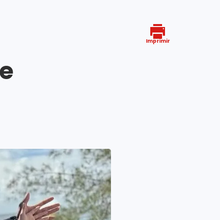
Imprimir
 e
4