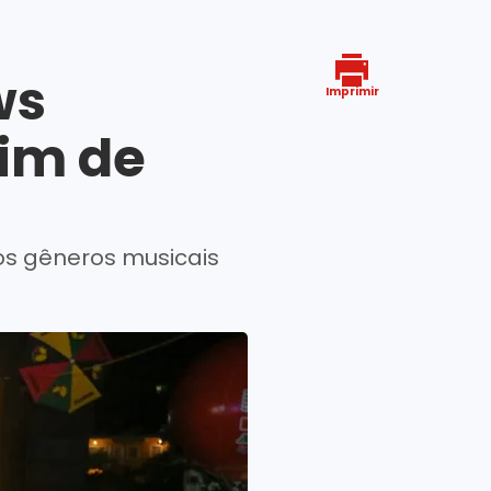
ws
Imprimir
fim de
os gêneros musicais