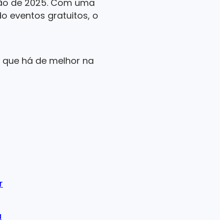
rão de 2025. Com uma
o eventos gratuitos, o
o que há de melhor na
r
a