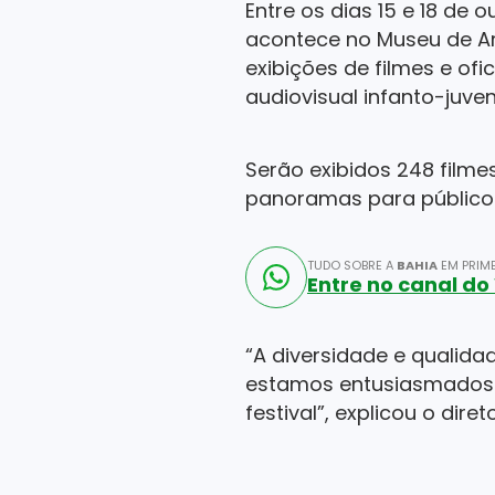
Entre os dias 15 e 18 de 
acontece no Museu de A
exibições de filmes e of
audiovisual infanto-juveni
Serão exibidos 248 filmes
panoramas para públicos 
TUDO SOBRE A
BAHIA
EM PRIME
Entre no canal d
“A diversidade e qualida
estamos entusiasmados e
festival”, explicou o diret