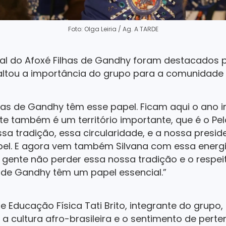
Foto: Olga Leiria / Ag. A TARDE
cial do Afoxé Filhas de Gandhy foram destacados 
altou a importância do grupo para a comunidade 
lhas de Gandhy têm esse papel. Ficam aqui o ano i
nte também é um território importante, que é o Pe
ssa tradição, essa circularidade, e a nossa presi
apel. E agora vem também Silvana com essa energ
a gente não perder essa nossa tradição e o respei
s de Gandhy têm um papel essencial.”
e Educação Física Tati Brito, integrante do grupo
 a cultura afro-brasileira e o sentimento de pert