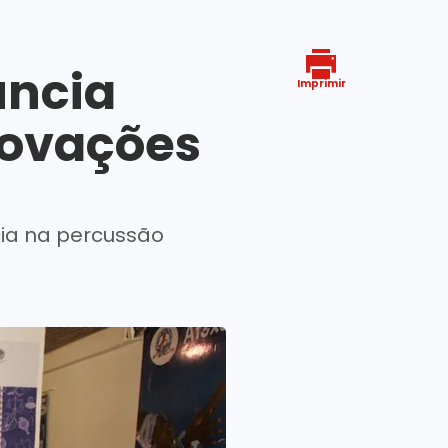
uncia
Imprimir
novações
cia na percussão