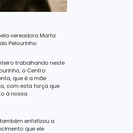
pela vereadora Marta
do Pelourinho:
nteiro trabalhando neste
lourinho, o Centro
denta, que é a mãe
ia, com esta força que
to à nossa
, também enfatizou a
encimento que ele