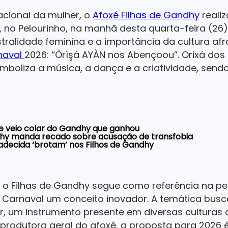
acional da mulher, o
Afoxé Filhas de Gandhy
reali
 no Pelourinho, na manhã desta quarta-feira (26)
tralidade feminina e a importância da cultura afro
naval
2026: “Òrìşá AYÀN nos Abençoou”. Orixá dos
imboliza a música, a dança e a criatividade, send
e veio colar do Gandhy que ganhou
ndhy manda recado sobre acusação de transfobia
decida ‘brotam’ nos Filhos de Gandhy
, o Filhas de Gandhy segue como referência na pe
 Carnaval um conceito inovador. A temática busca
r, um instrumento presente em diversas culturas
produtora geral do afoxé, a proposta para 2026 é