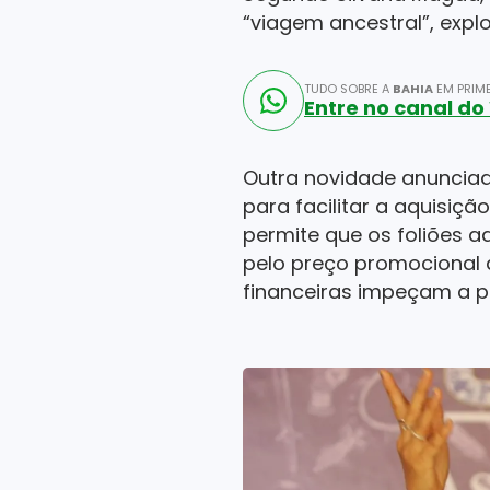
“viagem ancestral”, exp
TUDO SOBRE A
BAHIA
EM PRIME
Entre no canal d
Outra novidade anuncia
para facilitar a aquisiçã
permite que os foliões a
pelo preço promocional a
financeiras impeçam a p