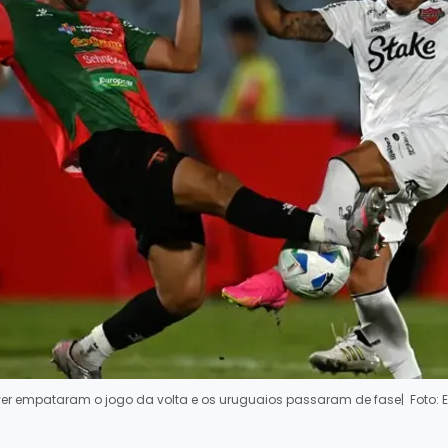
ver empataram o jogo da volta e os uruguaios passaram de fase
| Foto: