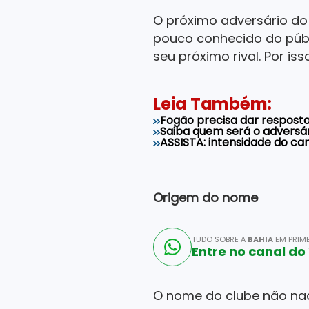
O próximo adversário d
pouco conhecido do públi
seu próximo rival. Por iss
Leia Também:
Fogão precisa dar resposta
Saiba quem será o adversár
ASSISTA: intensidade do can
Origem do nome
TUDO SOBRE A
BAHIA
EM PRIME
Entre no canal d
O nome do clube não nada