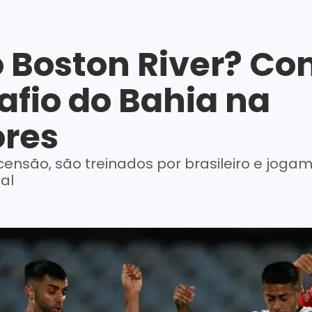
 Boston River? Co
afio do Bahia na
ores
nsão, são treinados por brasileiro e joga
al