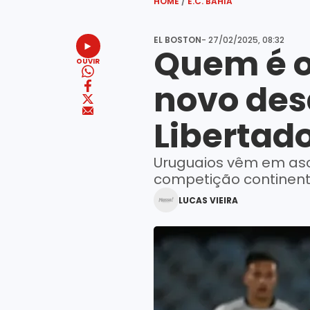
HOME
/
E.C. BAHIA
EL BOSTON
- 27/02/2025, 08:32
Quem é o
OUVIR
novo des
Libertad
Uruguaios vêm em asce
competição continent
LUCAS VIEIRA