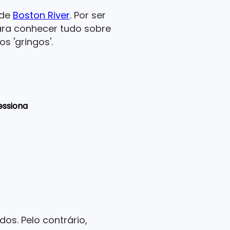
 de
Boston River
. Por ser
para conhecer tudo sobre
s 'gringos'.
essiona
os. Pelo contrário,