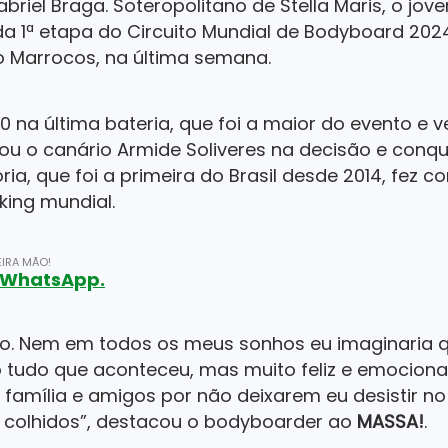
riel Braga. Soteropolitano de Stella Maris, o jo
 1ª etapa do Circuito Mundial de Bodyboard 2024
o Marrocos, na última semana.
0 na última bateria, que foi a maior do evento e v
otou o canário Armide Soliveres na decisão e conqu
tória, que foi a primeira do Brasil desde 2014, fe
king mundial.
IRA MÃO!
o WhatsApp.
ndo. Nem em todos os meus sonhos eu imaginaria 
do tudo que aconteceu, mas muito feliz e emociona
 família e amigos por não deixarem eu desistir n
 colhidos”, destacou o bodyboarder ao
MASSA!
.