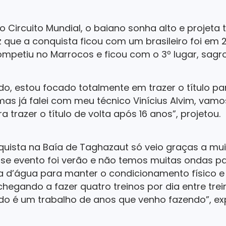
 Circuito Mundial, o baiano sonha alto e projeta tr
ez que a conquista ficou com um brasileiro foi em 
mpetiu no Marrocos e ficou com o 3º lugar, sag
o, estou focado totalmente em trazer o título para
, mas já falei com meu técnico Vinícius Alvim, vam
 trazer o título de volta após 16 anos”, projetou.
quista na Baía de Taghazaut só veio graças a muito
se evento foi verão e não temos muitas ondas pa
ra d’água para manter o condicionamento físico
hegando a fazer quatro treinos por dia entre trein
do é um trabalho de anos que venho fazendo”, exp