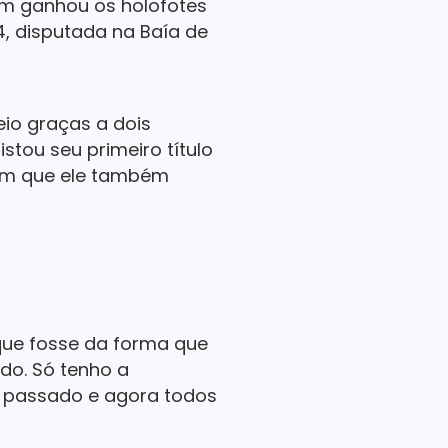
vem ganhou os holofotes
, disputada na Baía de
eio graças a dois
istou seu primeiro título
z com que ele também
que fosse da forma que
do. Só tenho a
o passado e agora todos