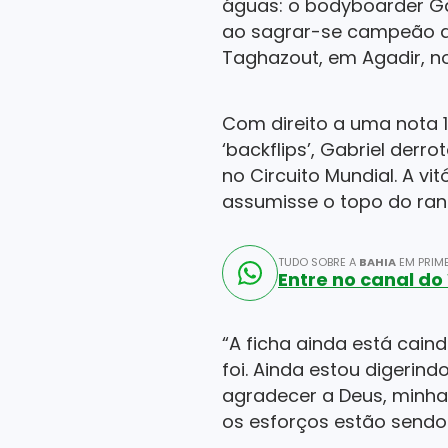
águas: o bodyboarder Gab
ao sagrar-se campeão da
Taghazout, em Agadir, n
Com direito a uma nota 1
‘backflips’, Gabriel derr
no Circuito Mundial. A vi
assumisse o topo do ran
TUDO SOBRE A
BAHIA
EM PRIME
Entre no canal d
“A ficha ainda está cai
foi. Ainda estou digerin
agradecer a Deus, minha
os esforços estão sendo