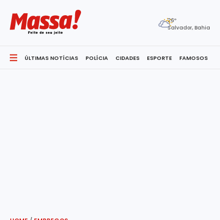
26º
Salvador, Bahia
ÚLTIMAS NOTÍCIAS
POLÍCIA
CIDADES
ESPORTE
FAMOSOS
S