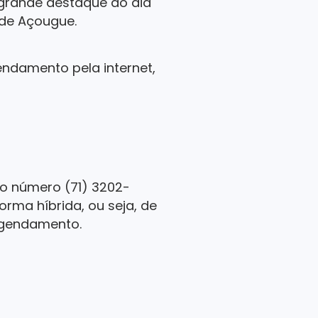
 grande destaque do dia
 de Açougue.
endamento pela internet,
lo número (71) 3202-
rma híbrida, ou seja, de
agendamento.