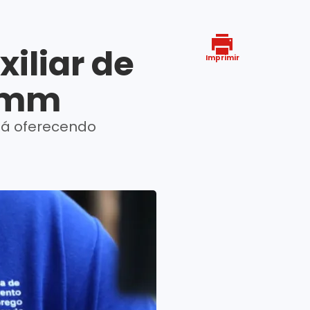
iliar de
Imprimir
Simm
tá oferecendo