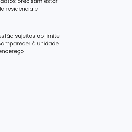
idatos precisam estar
de residência e
tão sujeitas ao limite
 comparecer à unidade
 endereço