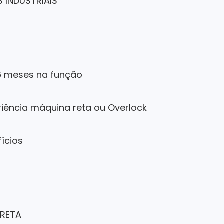
 INDUSTRIAIS
6 meses na função
riência máquina reta ou Overlock
fícios
 RETA