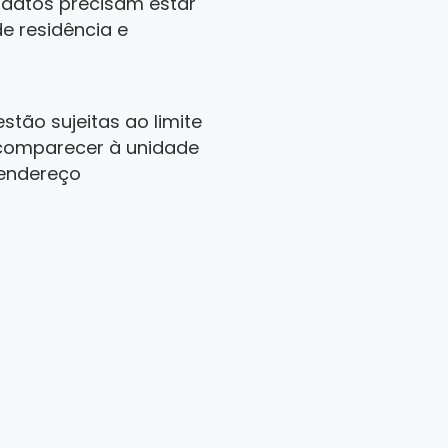
idatos precisam estar
de residência e
tão sujeitas ao limite
 comparecer à unidade
 endereço