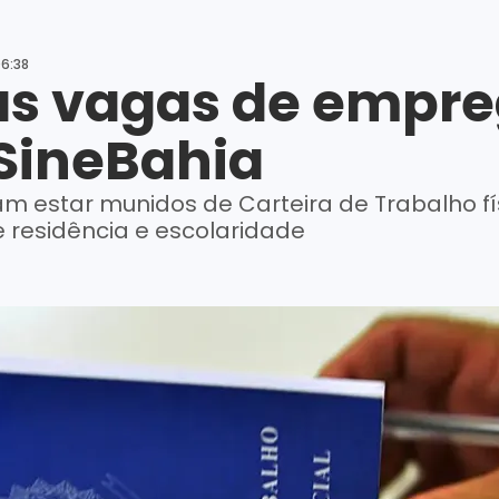
06:38
nas vagas de empr
 SineBahia
m estar munidos de Carteira de Trabalho físi
 residência e escolaridade