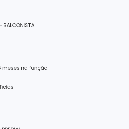
– BALCONISTA
6 meses na função
fícios