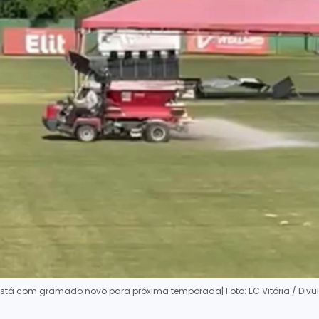
está com gramado novo para próxima temporada
| Foto: EC Vitória / Di