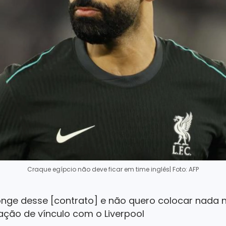
Craque egípcio não deve ficar em time inglês
| Foto: AFP
nge desse [contrato] e não quero colocar nada 
ação de vínculo com o Liverpool