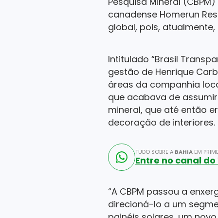
Pesquisa Mineral (CBPM)
canadense Homerun Resou
global, pois, atualmente
Intitulado “Brasil Transp
gestão de Henrique Carba
áreas da companhia local
que acabava de assumir a
mineral, que até então e
decoração de interiores.
TUDO SOBRE A
BAHIA
EM PRIME
Entre no canal d
“A CBPM passou a enxerg
direcioná-lo a um segme
painéis solares, um nov