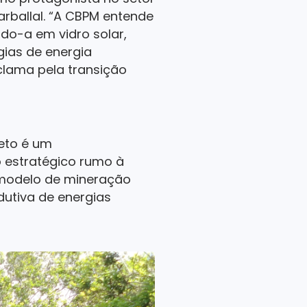
arballal. “A CBPM entende
ndo-a em vidro solar,
gias de energia
lama pela transição
eto é um
o estratégico rumo à
modelo de mineração
dutiva de energias