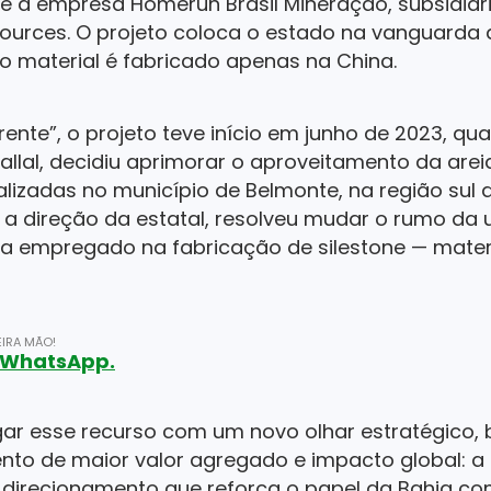
 e a empresa Homerun Brasil Mineração, subsidiá
rces. O projeto coloca o estado na vanguarda d
, o material é fabricado apenas na China.
arente”, o projeto teve início em junho de 2023, q
llal, decidiu aprimorar o aproveitamento da areia
izadas no município de Belmonte, na região sul d
 direção da estatal, resolveu mudar o rumo da ut
ra empregado na fabricação de silestone — materi
IRA MÃO!
o WhatsApp.
ar esse recurso com um novo olhar estratégico,
nto de maior valor agregado e impacto global: a
o direcionamento que reforça o papel da Bahia co