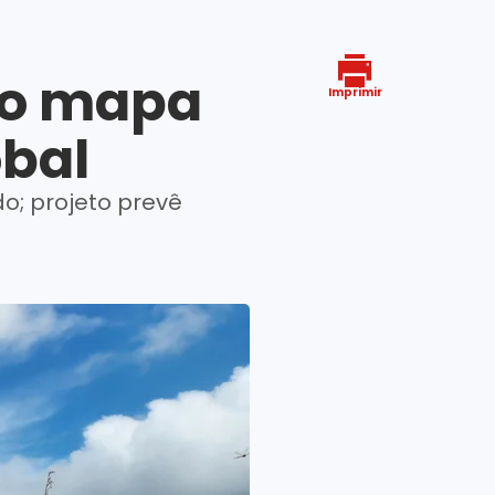
 no mapa
Imprimir
obal
o; projeto prevê