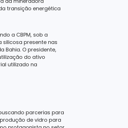
ria da mineradora
a transição energética
uando a CBPM, sob a
 silicosa presente nas
a Bahia. O presidente,
ilização do ativo
al utilizado na
 buscando parcerias para
 produção de vidro para
mo protagonista no setor