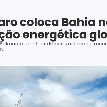
raro coloca Bahia
ição energética gl
Belmonte tem teor de pureza único no mund
bi