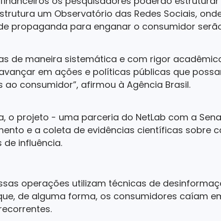
 financeiros os pesquisadores poderão estrutura
estrutura um Observatório das Redes Sociais, ond
 de propaganda para enganar o consumidor serã
as de maneira sistemática e com rigor acadêmico e
a avançar em ações e políticas públicas que poss
ao consumidor”, afirmou à Agência Brasil.
a, o projeto - uma parceria do NetLab com a S
nto e a coleta de evidências científicas sobre
de influência.
ssas operações utilizam técnicas de desinformaç
que, de alguma forma, os consumidores caíam em
recorrentes.