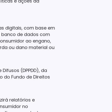
íticas e ações da
as digitais, com base em
iar banco de dados com
 consumidor ao engano,
erda ou dano material ou
e Difusos (DPPDD), da
o do Fundo de Direitos
irá relatórios e
onsumidor no