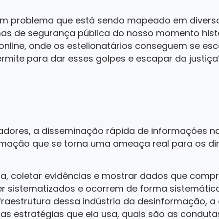
 um problema que está sendo mapeado em divers
s de segurança pública do nosso momento histó
nline, onde os estelionatários conseguem se es
mite para dar esses golpes e escapar da justiça”,
adores, a disseminação rápida de informações na 
rmação que se torna uma ameaça real para os dir
tria, coletar evidências e mostrar dados que co
 sistematizados e ocorrem de forma sistemática
nfraestrutura dessa indústria da desinformação, 
as estratégias que ela usa, quais são as condutas