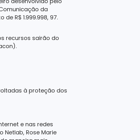
iro desenvolvido pelo
de Comunicação da
 de R$ 1.999.998, 97.
os recursos sairão do
acon).
 voltadas à proteção dos
nternet e nas redes
o Netlab, Rose Marie