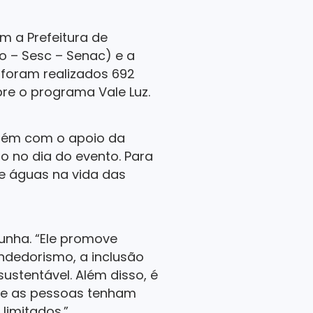
m a Prefeitura de
o – Sesc – Senac) e a
 foram realizados 692
bre o programa Vale Luz.
mbém com o apoio da
ro no dia do evento. Para
e águas na vida das
unha. “Ele promove
ndedorismo, a inclusão
ustentável. Além disso, é
ue as pessoas tenham
limitados.”