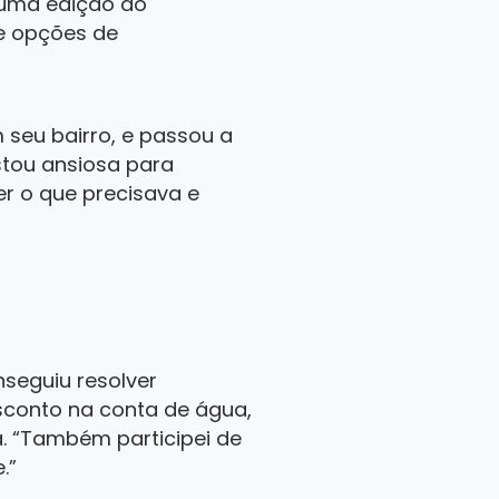
s uma edição do
de opções de
 seu bairro, e passou a
tou ansiosa para
er o que precisava e
seguiu resolver
esconto na conta de água,
a. “Também participei de
.”