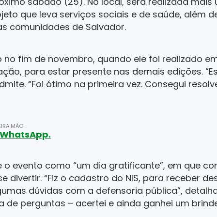
óximo sábado (25). No local, será realizada mai
eto que leva serviços sociais e de saúde, além 
sas comunidades de Salvador.
 no fim de novembro, quando ele foi realizado em
o, para estar presente nas demais edições. “Es
dmite. “Foi ótimo na primeira vez. Consegui resolv
IRA MÃO!
o WhatsApp.
 o evento como “um dia gratificante”, em que con
e divertir. “Fiz o cadastro do NIS, para receber d
algumas dúvidas com a defensoria pública”, detalh
a de perguntas – acertei e ainda ganhei um brinde