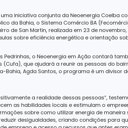
uma iniciativa conjunta da Neoenergia Coelba co
úblico da Bahia, o Sistema Comércio BA (Fecomérci
irro de San Martin, realizada em 23 de novembro,
aulas sobre eficiência energética e orientação so
as Pedrinhas, o Neoenergia em Ação contará ta
s (Cufa), que ajudará a reunir as pessoas do bair
fa-Bahia, Agda Santos, o programa é um divisor d
ositivamente a realidade dessas pessoas”, testem
lecem as habilidades locais e estimulam o empree
formações sobre como utilizar energia de maneira s
eduzir desigualdades, criando condições para q
de emprego e acesso a recursos que antes eram 