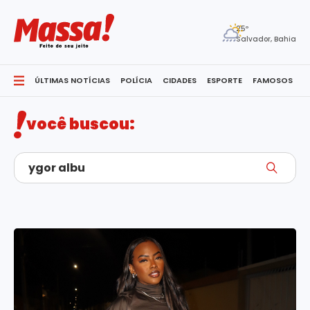
25º
Salvador, Bahia
ÚLTIMAS NOTÍCIAS
POLÍCIA
CIDADES
ESPORTE
FAMOSOS
S
você buscou: