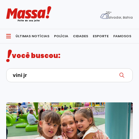
25º
Salvador, Bahia
ÚLTIMAS NOTÍCIAS
POLÍCIA
CIDADES
ESPORTE
FAMOSOS
S
você buscou: