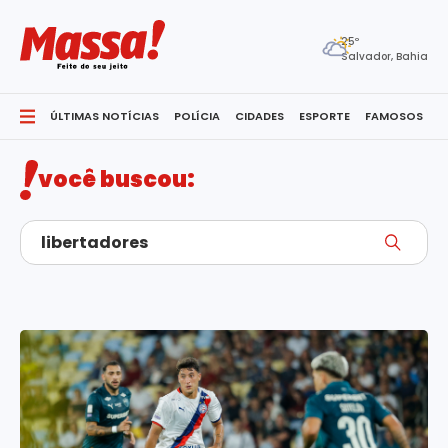
25º
Salvador, Bahia
ÚLTIMAS NOTÍCIAS
POLÍCIA
CIDADES
ESPORTE
FAMOSOS
S
você buscou: