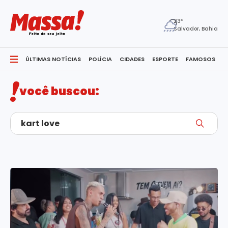
23º
Salvador, Bahia
ÚLTIMAS NOTÍCIAS
POLÍCIA
CIDADES
ESPORTE
FAMOSOS
S
você buscou: